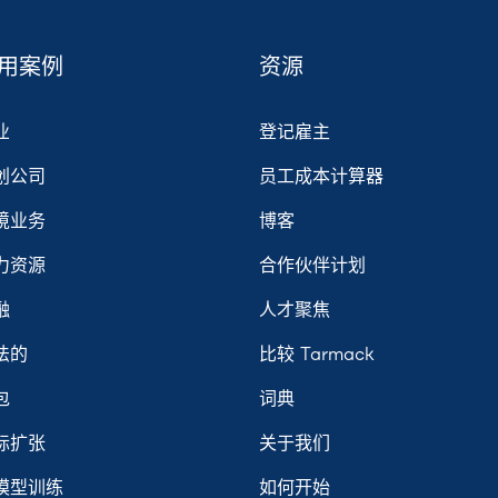
用案例
资源
业
登记雇主
创公司
员工成本计算器
境业务
博客
力资源
合作伙伴计划
融
人才聚焦
法的
比较 Tarmack
包
词典
际扩张
关于我们
I模型训练
如何开始