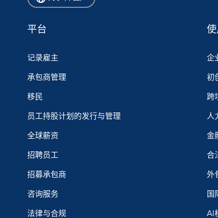
平台
使
记录雇主
企
承包商管理
初
移民
跨
员工持股计划的发行与管理
人
全球薪资
金
招聘员工
合
招募承包商
外
咨询服务
国
法律与合规
A