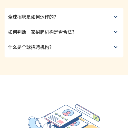
全球招聘是如何运作的？
全球招聘是指跨越国际边界进行人才的寻找、筛选
和雇佣。全球招聘公司借助本地专业知识、合规审
如何判断一家招聘机构是否合法？
查及技术工具，高效地完成全球员工的招聘。
合法的招聘机构应有注册资质、客户评价透明、合
同清晰、沟通顺畅。值得信赖的全球招聘服务还应
什么是全球招聘机构？
遵守国际招聘标准和数据保护法律。
全球招聘机构专注于跨国员工招聘，帮助企业连接
全球人才。他们负责从寻找、合规到入职的全流程
管理，实现高效的跨境招聘。