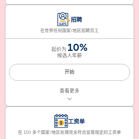
为您的国际员工提供全职员工身份
当地适用的工资单确保完全遵守税收法规
招聘
根据每个国家/地区的最佳实践签订雇佣合同
在世界任何国家/地区招聘员工
当地适用的有竞争力的福利待遇
在需要时获得人力资源和法律专家的支持
10%
起价为
全面保护您的知识产权和发明权
候选人年薪
开始
包含的内容
查看更多
轻松在世界任何国家/地区招聘员工
快速招聘时间表
工资单
根据您的要求（包括技能、预算、语言和其他因素），专
家建议从哪些国家/地区招聘人才
在 150 多个国家/地区处理完全符合监管规定的工资单