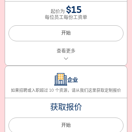
基于 AI 匹配您的要求和候选人资料
$15
入围候选人资料和在线视频面试
起价为
每位员工每份工资单
可根据要求提供候选人的全面背景调查
开始
包含的内容
查看更多
在 150 多个国家/地区提供完全符合当地法规的工资单服
务
频率选择: 每月、每两周、每周
企业
完全数字化的雇主和雇员帐户
如果招聘或入职超过 10 个资源，请从我们这里获取定制报价
工资单和可扣除投资声明功能
获取报价
具有完整审批工作流程的费用报销
时间表和考勤管理
开始